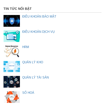
TIN TỨC NỔI BẬT
ĐIỀU KHOẢN BẢO MẬT
ĐIỀU KHOẢN DỊCH VỤ
HRM
QUẢN LÝ KHO
QUẢN LÝ TÀI SẢN
SỐ HOÁ