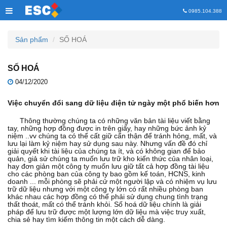
0985.104.388
Sản phẩm
SỐ HOÁ
SỐ HOÁ
04/12/2020
Việc chuyển đổi sang dữ liệu điện tử ngày một phổ biến hơn
Thông thường chúng ta có những văn bản tài liệu viết bằng
tay, những hợp đồng được in trên giấy, hay những bức ảnh kỷ
niệm ..vv chúng ta có thể cất giữ cẩn thận để tránh hỏng, mất, và
lưu lại làm kỷ niệm hay sử dụng sau này. Nhưng vấn đề đó chỉ
giải quyết khi tài liệu của chúng ta ít, và có không gian để bảo
quản, giả sử chúng ta muốn lưu trữ kho kiến thức của nhân loại,
hay đơn giản một công ty muốn lưu giữ tất cả hợp đồng tài liệu
cho các phòng ban của công ty bao gồm kế toán, HCNS, kinh
doanh ... mỗi phòng sẽ phải cử một người lập và có nhiệm vụ lưu
trữ dữ liệu nhưng với một công ty lớn có rất nhiều phòng ban
khác nhau các hợp đồng có thể phải sử dụng chung tình trạng
thất thoát, mất có thể tránh khỏi. Số hoá dữ liệu chính là giải
pháp để lưu trữ được một lượng lớn dữ liệu mà việc truy xuất,
chia sẻ hay tìm kiếm thông tin một cách dễ dàng.